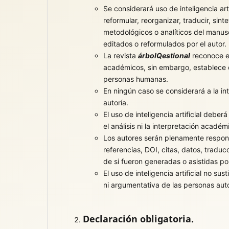
Se considerará uso de inteligencia ar
reformular, reorganizar, traducir, sint
metodológicos o analíticos del manus
editados o reformulados por el autor.
La revista
árbolQestional
reconoce e
académicos, sin embargo, establece 
personas humanas.
En ningún caso se considerará a la int
autoría.
El uso de inteligencia artificial deber
el análisis ni la interpretación académ
Los autores serán plenamente responsa
referencias, DOI, citas, datos, trad
de si fueron generadas o asistidas por 
El uso de inteligencia artificial no sus
ni argumentativa de las personas aut
Declaración obligatoria.