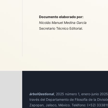
Documento elaborado por:
Nicolás Manuel Medina García
Secretario Técnico Editorial.
árbolQestional
, 2025 número 1, enero-junio 2025,
través del Departamento de Filosofía de la Divisió
Zapopan, Jalisco, México. Teléfono: (+52) 3338