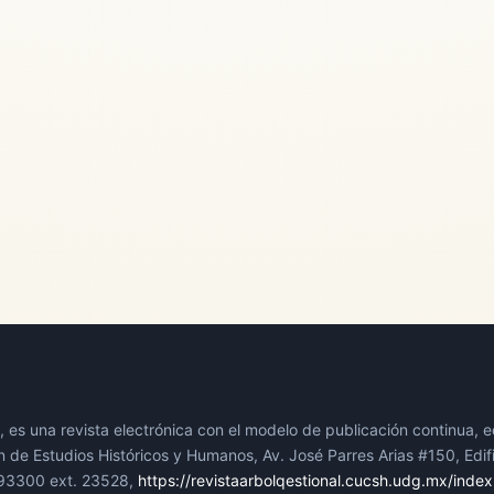
 es una revista electrónica con el modelo de publicación continua, e
n de Estudios Históricos y Humanos, Av. José Parres Arias #150, Edific
193300 ext. 23528,
https://revistaarbolqestional.cucsh.udg.mx/inde