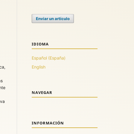
Enviar un artículo
IDIOMA
Español (España)
English
ca,
as
nte
NAVEGAR
iva
INFORMACIÓN