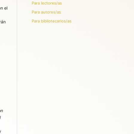
Para lectores/as
n el
Para autores/as
Para bibliotecarios/as
rán
on
l
y