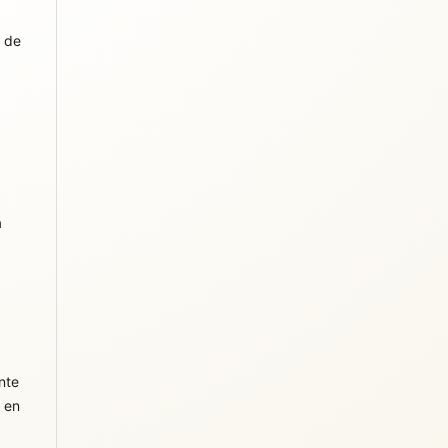
s de
a
nte
e en