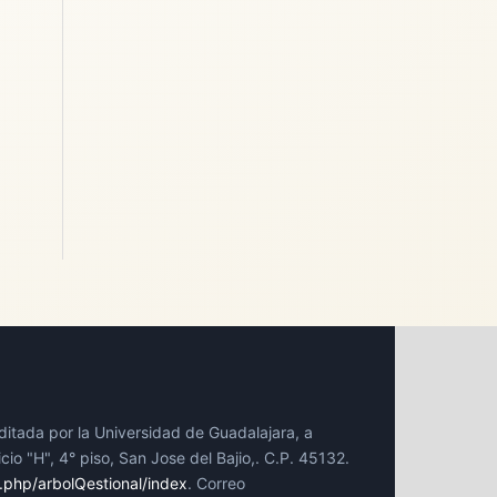
ditada por la Universidad de Guadalajara, a
io "H", 4° piso, San Jose del Bajio,. C.P. 45132.
x.php/arbolQestional/index
. Correo