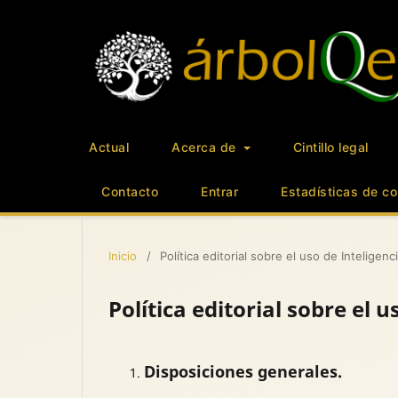
Actual
Acerca de
Cintillo legal
Contacto
Entrar
Estadísticas de co
Inicio
/
Política editorial sobre el uso de Inteligencia
Política editorial sobre el u
Disposiciones generales.